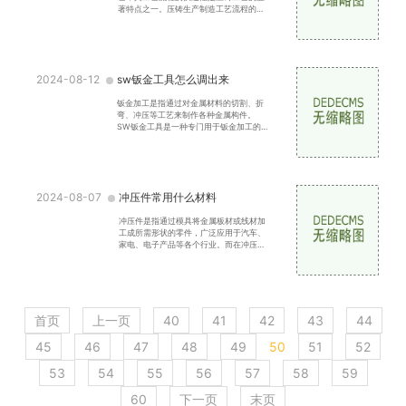
著特点之一。压铸生产制造工艺流程的快
速性有以下几个方面的作用。压铸生产制
造工艺流程快速，能
2024-08-12
sw钣金工具怎么调出来
钣金加工是指通过对金属材料的切割、折
弯、冲压等工艺来制作各种金属构件。
SW钣金工具是一种专门用于钣金加工的
软件工具，它的功能强大、操作简单，被
广泛应用于各个行业的钣金
2024-08-07
冲压件常用什么材料
冲压件是指通过模具将金属板材或线材加
工成所需形状的零件，广泛应用于汽车、
家电、电子产品等各个行业。而在冲压件
的生产过程中，选择合适的材料是至关重
要的，它直接关系到
首页
上一页
40
41
42
43
44
45
46
47
48
49
50
51
52
53
54
55
56
57
58
59
60
下一页
末页