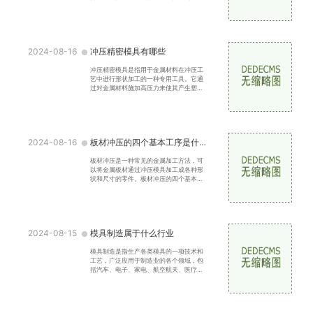
于汽车、电子、家电等行业，具有高效、
精确和经济的特点。
2024-08-16
冲压精密模具有哪些
冲压精密模具是指用于金属材料在冲压工
艺中进行形状加工的一种专用工具。它通
过对金属材料施加高压力来使其产生塑性
变形，从而达到预定的形状和尺寸要求。
冲压精密模具在现代
2024-08-16
板材冲压的四个基本工序是什么
板材冲压是一种常见的金属加工方法，可
以将金属板材通过冲压模具加工成各种形
状和尺寸的零件。板材冲压的四个基本工
序是剪切、冲孔、弯曲和拉伸。本文将详
细介绍这四个基本工
2024-08-15
模具制造属于什么行业
模具制造是指生产各类模具的一项技术和
工艺，广泛应用于制造业的各个领域，包
括汽车、电子、家电、航空航天、医疗器
械等。模具制造行业是现代工业的重要支
撑之一，对于促进制