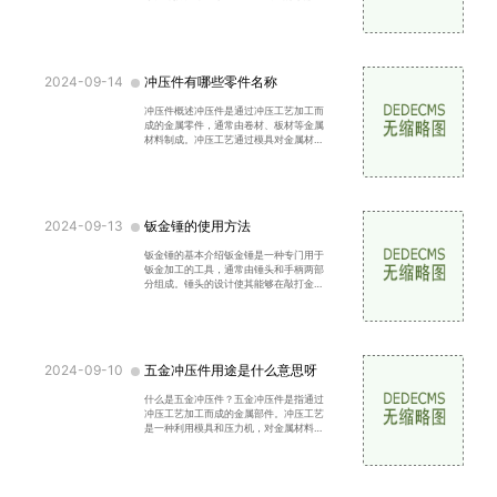
件。由于其具有良好的机械性能、加工灵
活性和成本效益，钣金件被广泛应用于以
下领域机械设备：机壳、支架、导轨等。
电子产品：外壳、散热片、支架
2024-09-14
冲压件有哪些零件名称
冲压件概述冲压件是通过冲压工艺加工而
成的金属零件，通常由卷材、板材等金属
材料制成。冲压工艺通过模具对金属材料
施加压力，使其产生塑性变形，最终形成
所需的形状。冲压件因其高效的生产效率
和良好的表面质量，被广泛应用于多个行
业。冲压件的主要零件模具
2024-09-13
钣金锤的使用方法
钣金锤的基本介绍钣金锤是一种专门用于
钣金加工的工具，通常由锤头和手柄两部
分组成。锤头的设计使其能够在敲打金属
时产生更好的效果，适合对金属进行成
形、修复和固定。钣金锤不仅可以用于物
品的修理，还可以用于强化装备、制作道
具以及完成任务。钣金锤的种
2024-09-10
五金冲压件用途是什么意思呀
什么是五金冲压件？五金冲压件是指通过
冲压工艺加工而成的金属部件。冲压工艺
是一种利用模具和压力机，对金属材料进
行变形加工的技术。通过冲压，可以将金
属材料加工成所需的形状和尺寸，常见的
产品包括各种金属外壳、连接件、支架、
零配件等。冲压工艺的基本