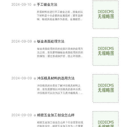
2024-09-10
手工镀金方法
所需材料在进行手工镀金之前，准备好以
下材料是十分必要的金属底材：通常选择
铜、银或其他金属作为基底。金属镀层：
可以选择纯金或合金金（如18K金、24K
金等）。镀金液：市面上有专用的镀金液
或镀金粉，可以根据需要选择。清洁剂：
用于清洗底材表面，确
2024-09-09
钣金表面处理方法
钣金表面处理的目的在探讨具体的处理方
法之前，首先要明确钣金表面处理的目的
防腐蚀：通过形成保护层，阻止环境因素
（如水分、氧气等）对金属的侵蚀。美
观：改善钣金的外观，提高产品的市场竞
争力。提高附着力：为后续涂层（如喷
漆、镀膜等）提供良好的附着基
2024-09-09
冲压模具材料的选用方法
冲压模具的分类在了解冲压模具材料之
前，首先需要明白冲压模具的基本分类。
冲压模具可以分为以下几类冲裁模具：用
于对金属材料进行切割，常用于生产零件
的外形。弯曲模具：用于将金属材料弯曲
成特定形状。成形模具：用于将金属材料
压制成特定的形状。拉深模具
2024-09-09
精密五金加工创业怎么样
精密五金加工创业怎么样？行业背景在现
代制造业中，精密五金加工作为一个重要