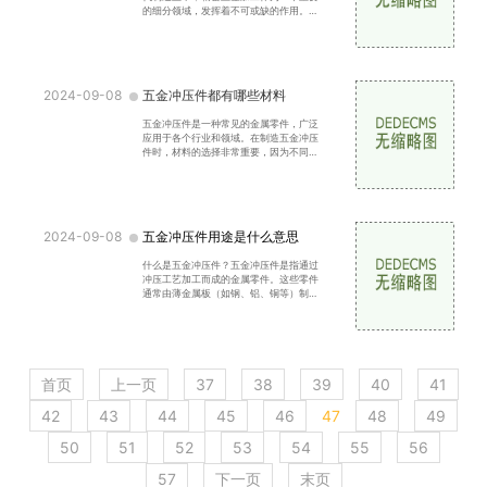
的细分领域，发挥着不可或缺的作用。随
着科技的不断进步和工业需求的提升，精
密五金加工的市场前景愈加广阔。无论是
航空航天、汽车、电子还是医疗器械等行
业，对精密零部件的需求日
2024-09-08
五金冲压件都有哪些材料
五金冲压件是一种常见的金属零件，广泛
应用于各个行业和领域。在制造五金冲压
件时，材料的选择非常重要，因为不同材
料具有不同的性能和特点，适合不同的应
用。钢材：钢是最常
2024-09-08
五金冲压件用途是什么意思
什么是五金冲压件？五金冲压件是指通过
冲压工艺加工而成的金属零件。这些零件
通常由薄金属板（如钢、铝、铜等）制
成，经过冲压、弯曲、拉伸等工艺，最终
形成所需的形状和尺寸。冲压工艺是一种
高效、低成本的生产方式，适合大批量生
产，因而在现代制造业中得到
首页
上一页
37
38
39
40
41
42
43
44
45
46
47
48
49
50
51
52
53
54
55
56
57
下一页
末页