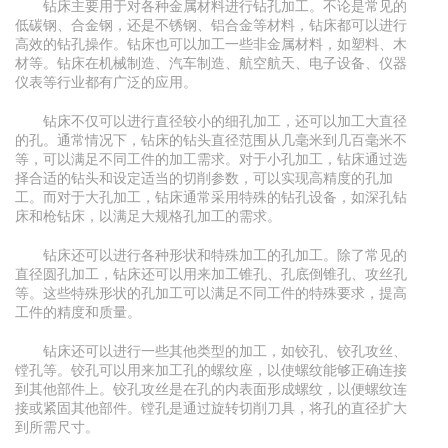
钻床主要用于对各种金属材料进行钻孔加工。不论是常见的
低碳钢、合金钢，还是不锈钢、铝合金等材料，钻床都可以进行
高效的钻孔操作。钻床也可以加工一些非金属材料，如塑料、木
材等。钻床在机械制造、汽车制造、航空航天、电子设备、仪器
仪表等行业都有广泛的应用。
钻床不仅可以进行直径较小的细孔加工，还可以加工大直径
的孔。通常情况下，钻床的钻头直径范围从几毫米到几百毫米不
等，可以满足不同工件的加工需求。对于小孔加工，钻床通过选
择合适的钻头和设定适当的切削参数，可以实现高精度的孔加
工。而对于大孔加工，钻床通常采用特殊的钻孔设备，如深孔钻
床和枪钻床，以满足大规格孔加工的需求。
钻床还可以进行各种形状和特殊加工的孔加工。除了常见的
直径圆孔加工，钻床还可以用来加工锥孔、孔底倒锥孔、攻丝孔
等。这些特殊形状的孔加工可以满足不同工件的特殊要求，提高
工件的精度和质量。
钻床还可以进行一些其他类型的加工，如铰孔、铰孔攻丝、
镗孔等。铰孔可以用来加工孔的螺纹座，以使螺纹能够正确连接
到其他部件上。铰孔攻丝是在孔的内表面形成螺纹，以便螺纹连
接或紧固其他部件。镗孔是通过旋转切削刀具，将孔的直径扩大
到所需尺寸。