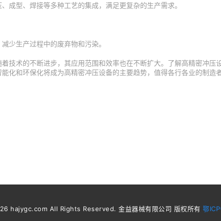
压、成型、焊接等多种工艺的集成，满足更复杂的生产需求。
，减少生产过程中的废弃物和污染。
随着技术的不断进步，其应用范围和效率也在不断扩大。了解高精密冲压
智能化和环保化将成为高精密冲压设备的主要趋势，值得各行各业的制造
2026 hajygc.com All Rights Reserved. 金益器械有限公司 版权所有
鄂ICP